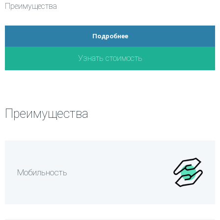
Преимущества
Мобильная версия, оснащена автоматическим
механизмом регулировки
Подробнее
Возможность отбора образцов или списания
Узнать стоимость
поврежденной пачки
Контроль наполнения каждого слоя
Возможность считывания кодов вторичных
упаковок, сложенных в короба
Преимущества
Печать групповых этикеток на короб
Мобильность