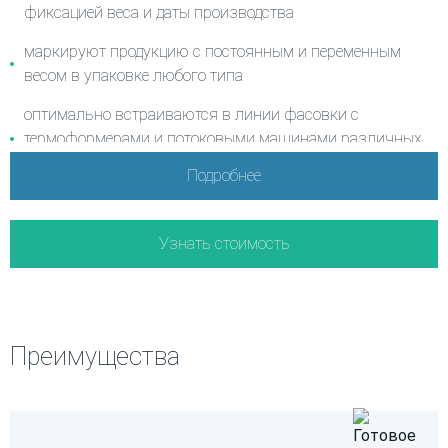
фиксацией веса и даты производства
маркирую
т
продукцию с постоянным и переменным
весом
в упак
овке любого типа
оптимально встраиваются в линии фасовки с
термоформерами и потоковыми машинами различных
марок (Bizerba, GEA, Signal Pack, Multivac, Ulma и др.)
Подробнее
взаимодействуют с ПО фасовочного оборудования на
линии
Узнать стоимость
поддерживают
все типы нанесения индивидуальных
кодов на упаковку
(снизу, сверху, двустороннее
нанесение) и
оптимальную валидацию кодов при любом
типе нанесения
Преимущества
Мы предлагаем системы маркировки для любых
скоростей: от ручной упаковки
до
высокоскоростной автоматизированной фасовки.
Программные решения "Трекмарк" 1-го, 2-го и 3-го уровня